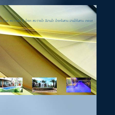
น น้ำแร่ สระว่ายน้ำ มี น้ำตก สระว่ายน้ำ มีม่านน้ำ น้ำตกในสวน ม่านน้ำในสวน เทอเรส