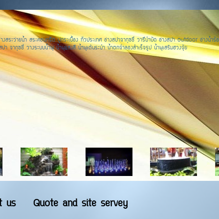
างสระว่ายน้ำ สระคอนกรีต ปูกระเบื้อง ทั่วประเทศ อ่างสปาจากุซชี่ วารีบำบัด อ่างสปา outdoor อ่างน้ำร้อ
ปา จากุซชี่ วางระบบน้ำพุ น้ำพุแสงสี น้ำพุเต้นระบำ น้ำตกจำลองสำเร็จรูป น้ำพุเสริมฮวงจุ้ย
t us
Quote and site servey