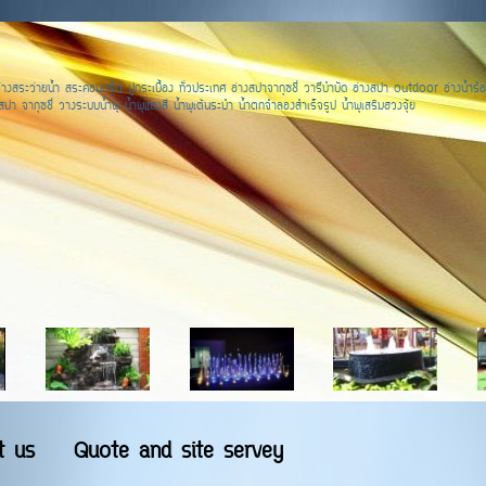
างสระว่ายน้ำ สระคอนกรีต ปูกระเบื้อง ทั่วประเทศ อ่างสปาจากุซชี่ วารีบำบัด อ่างสปา outdoor อ่างน้ำร้อ
ปา จากุซชี่ วางระบบน้ำพุ น้ำพุแสงสี น้ำพุเต้นระบำ น้ำตกจำลองสำเร็จรูป น้ำพุเสริมฮวงจุ้ย
t us
Quote and site servey