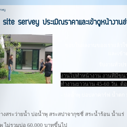
rvey
ite servey ประเมิณราคาและเข้าดูหน้างานอ่า
ชอบในผลงานของเราแล้วใช่
และเข้า
รับงานทั่วปร
งานไปทำหน้างาน งานที่มีข
ทำงานยาวนาน 45-60 วัน ต้องไ
- บ่อน้ำพุ บ่อปลาคาร์ฟ น้ำตก
างสระว่ายน้ำ บ่อน้ำพุ สระสปาจากุซชี่ สระน้ำร้อน น้ำแร่
ำพุ ไม่รวมบ่อ 60,000 บาทขึ้นไป