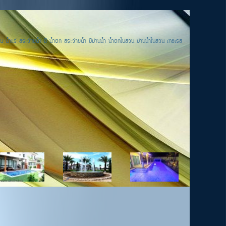
น น้ำแร่ สระว่ายน้ำ มี น้ำตก สระว่ายน้ำ มีม่านน้ำ น้ำตกในสวน ม่านน้ำในสวน เทอเรส