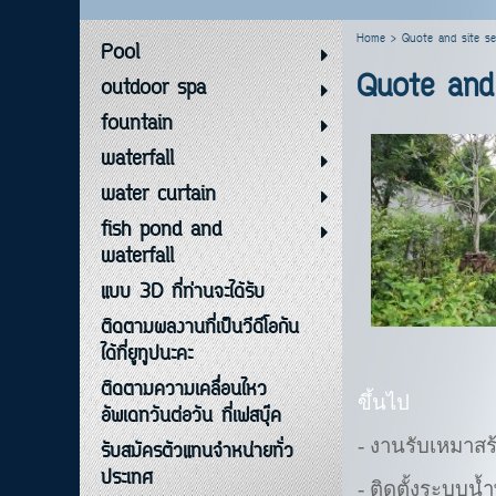
Home
>
Quote and site se
Pool
Quote and s
outdoor spa
fountain
waterfall
water curtain
fish pond and
waterfall
แบบ 3D ที่ท่านจะได้รับ
ติดตามผลงานที่เป็นวีดีโอกัน
ได้ที่ยูทูปนะคะ
ติดตามความเคลื่อนไหว
ขึ้นไป
อัพเดทวันต่อวัน ที่เฟสบุ๊ค
- งานรับเหมาสร้
รับสมัครตัวแทนจำหน่ายทั่ว
ประเทศ
- ติดตั้งระบบน้