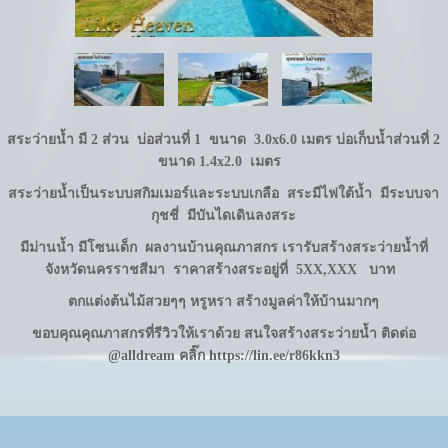
สระว่ายน้ำ มี 2 ส่วน บ่อส่วนที่ 1 ขนาด 3.0x6.0 เมตร
บ่อเก็บน้ำส่วนที่ 2
ขนาด 1.4x2.0 เมตร
สระว่ายน้ำเป็นระบบสกิมเมอร์และระบบเกลือ
สระมีไฟใต้น้ำ
มีระบบจา
กุชชี่
มีบันไดเดินลงสระ
มีม่านน้ำ มีโซนเด็ก ผลงาน
บ้านคุณภาสกร
เรารับสร้างสระว่ายน้ำที่
จังหวัดนครราชสีมา
ราคาสร้างสระอยู่ที่ 5XX,XXX บาท
ตกแต่งต้นไม้สวยๆๆ
หรูหรา สร้างมูลค่าให้บ้านมากๆ
ขอบคุณคุณภาสกรที่รีวิวให้เราด้วย สนใจสร้างสระว่ายน้ำ ติดต่อ
@alldream คลิ๊ก
https://lin.ee/r86kkn3