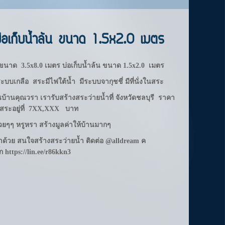
บ่อเก็บน้ำล้น ขนาด 1.5x2.0 เมตร
1 ขนาด 3.5x8.0 เมตร
บ่อเก็บน้ำล้น ขนาด 1.5x2.0 เมตร
ระบบเกลือ
สระมีไฟใต้น้ำ
มีระบบจากุชชี่
มีที่นั่งในสระ
น
บ้านคุณวรา
เรารับสร้างสระว่ายน้ำที่ จังหวัดชลบุรี
ราคา
งสระอยู่ที่ 7XX,XXX บาท
สวยๆๆ
หรูหรา สร้างมูลค่าให้บ้านมากๆ
ราด้วย สนใจสร้างสระว่ายน้ำ ติดต่อ @alldream ค
๊ก
https://lin.ee/r86kkn3