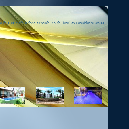
น น้ำแร่ สระว่ายน้ำ มี น้ำตก สระว่ายน้ำ มีม่านน้ำ น้ำตกในสวน ม่านน้ำในสวน เทอเรส