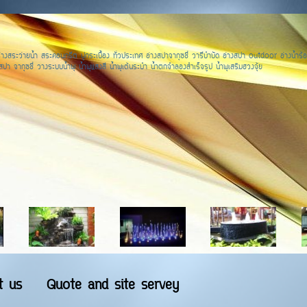
างสระว่ายน้ำ สระคอนกรีต ปูกระเบื้อง ทั่วประเทศ อ่างสปาจากุซชี่ วารีบำบัด อ่างสปา outdoor อ่างน้ำร้อ
ปา จากุซชี่ วางระบบน้ำพุ น้ำพุแสงสี น้ำพุเต้นระบำ น้ำตกจำลองสำเร็จรูป น้ำพุเสริมฮวงจุ้ย
t us
Quote and site servey