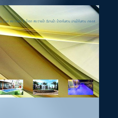
น น้ำแร่ สระว่ายน้ำ มี น้ำตก สระว่ายน้ำ มีม่านน้ำ น้ำตกในสวน ม่านน้ำในสวน เทอเรส