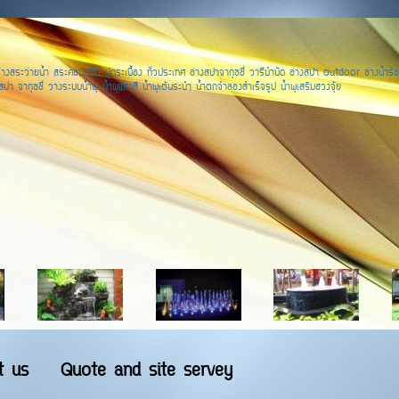
างสระว่ายน้ำ สระคอนกรีต ปูกระเบื้อง ทั่วประเทศ อ่างสปาจากุซชี่ วารีบำบัด อ่างสปา outdoor อ่างน้ำร้อ
ปา จากุซชี่ วางระบบน้ำพุ น้ำพุแสงสี น้ำพุเต้นระบำ น้ำตกจำลองสำเร็จรูป น้ำพุเสริมฮวงจุ้ย
t us
Quote and site servey