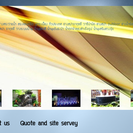
างสระว่ายน้ำ สระคอนกรีต ปูกระเบื้อง ทั่วประเทศ อ่างสปาจากุซชี่ วารีบำบัด อ่างสปา outdoor อ่างน้ำร้อ
ปา จากุซชี่ วางระบบน้ำพุ น้ำพุแสงสี น้ำพุเต้นระบำ น้ำตกจำลองสำเร็จรูป น้ำพุเสริมฮวงจุ้ย
t us
Quote and site servey