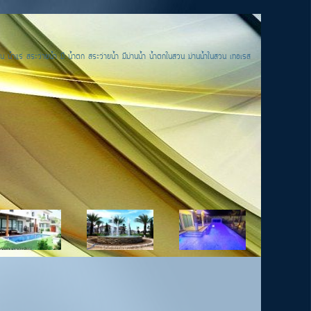
น น้ำแร่ สระว่ายน้ำ มี น้ำตก สระว่ายน้ำ มีม่านน้ำ น้ำตกในสวน ม่านน้ำในสวน เทอเรส