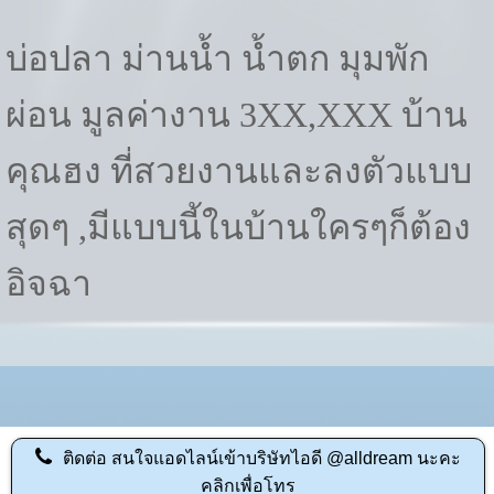
บ่อปลา ม่านน้ำ น้ำตก มุมพัก
ผ่อน มูลค่างาน 3XX,XXX บ้าน
คุณฮง ที่สวยงานและลงตัวแบบ
สุดๆ ,มีแบบนี้ในบ้านใครๆก็ต้อง
อิจฉา
ติดต่อ
สนใจแอดไลน์เข้าบริษัทไอดี @alldream นะคะ
คลิกเพื่อโทร