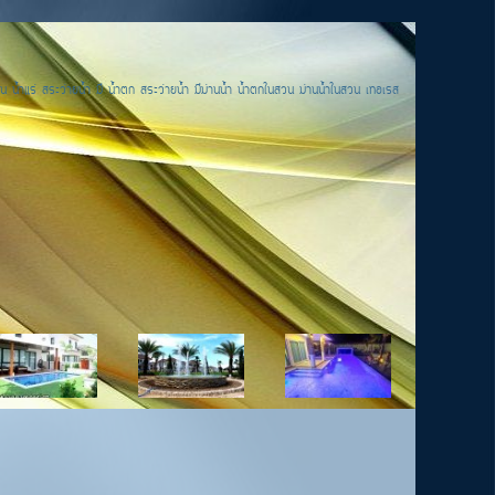
น น้ำแร่ สระว่ายน้ำ มี น้ำตก สระว่ายน้ำ มีม่านน้ำ น้ำตกในสวน ม่านน้ำในสวน เทอเรส