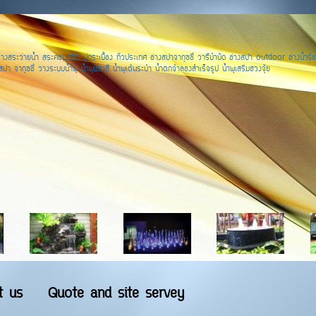
างสระว่ายน้ำ สระคอนกรีต ปูกระเบื้อง ทั่วประเทศ อ่างสปาจากุซชี่ วารีบำบัด อ่างสปา outdoor อ่างน้ำร้อ
ปา จากุซชี่ วางระบบน้ำพุ น้ำพุแสงสี น้ำพุเต้นระบำ น้ำตกจำลองสำเร็จรูป น้ำพุเสริมฮวงจุ้ย
t us
Quote and site servey