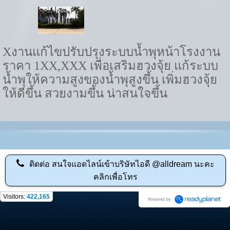
Xงานแก้ไขปรับปรุงระบบน้ำพุหน้าโรงงาน
ราคา 1XX,XXX เพื่อเสริมฮวงจุ้ย แก้ระบบ
น้ำพุให้ความสูงของน้ำพุสูงขึ้น เพิ่มฮวงจุ้ย
ให้ดีขึ้น สวยงามขึ้น น่าสนใจขึ้น
ติดต่อ
สนใจแอดไลน์เข้าบริษัทไอดี @alldream นะคะ
คลิกเพื่อโทร
Visitors:
422,165