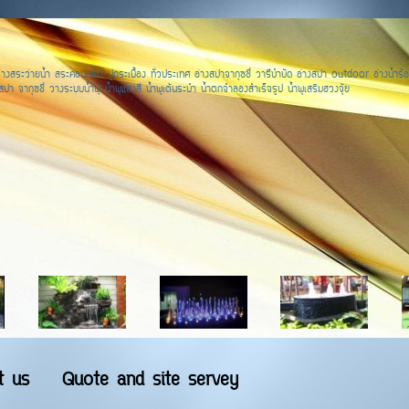
างสระว่ายน้ำ สระคอนกรีต ปูกระเบื้อง ทั่วประเทศ อ่างสปาจากุซชี่ วารีบำบัด อ่างสปา outdoor อ่างน้ำร้อ
ปา จากุซชี่ วางระบบน้ำพุ น้ำพุแสงสี น้ำพุเต้นระบำ น้ำตกจำลองสำเร็จรูป น้ำพุเสริมฮวงจุ้ย
t us
Quote and site servey