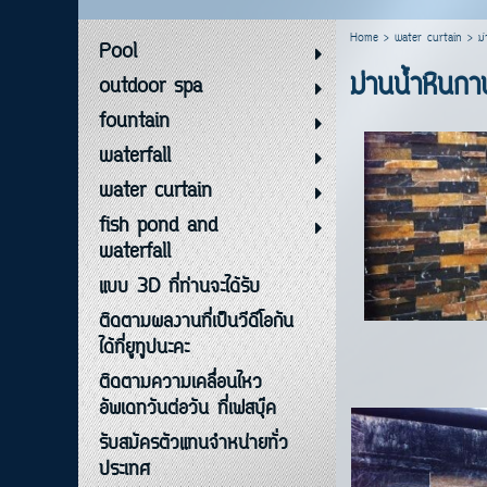
Home
>
water curtain
>
ม่
Pool
ม่านน้ำหินกาบ
outdoor spa
fountain
waterfall
water curtain
fish pond and
waterfall
แบบ 3D ที่ท่านจะได้รับ
ติดตามผลงานที่เป็นวีดีโอกัน
ได้ที่ยูทูปนะคะ
ติดตามความเคลื่อนไหว
รา
อัพเดทวันต่อวัน ที่เฟสบุ๊ค
รับสมัครตัวแทนจำหน่ายทั่ว
ประเทศ