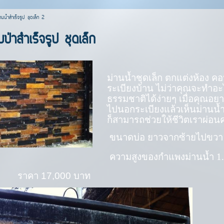
านน้ำสำเร็จรูป ชุดเล็ก 2
ป่าสำเร็จรูป ชุดเล็ก
ม่านน้ำชุดเล็ก ตกแต่งห้อง 
ระเบียงบ้าน ไม่ว่าคุณจะทำอะ
ธรรมชาติได้ง่ายๆ เมื่อคุณอ
ไปนอกระเบียงแล้วเห็นม่านน้ำ
ก็สามารถช่วยให้ชีวิตเราผ่อน
ขนาดบ่อ ยาวจากซ้ายไปขว
ความสูงของกำแพงม่านน้ำ
1
คา
17,000
บาท