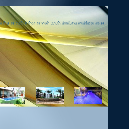
น น้ำแร่ สระว่ายน้ำ มี น้ำตก สระว่ายน้ำ มีม่านน้ำ น้ำตกในสวน ม่านน้ำในสวน เทอเรส