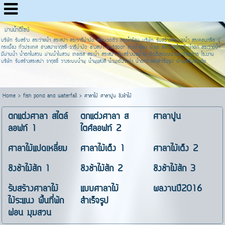
ม่านน้ำดีไซน์
บริษัท รับสร้าง สระว่ายน้ำ สระสปา สระวารีบำบัด สระนวดตัว สระน้ำร้อน บริษัท รับสร้างสระว่ายน้ำ สระคอนกรีต ปู
กระเบื้อง ทั่วประเทศ อ่างสปาจากุซชี่ วารีบำบัด อ่างสปา outdoor อ่างน้ำร้อน น้ำแร่ สระว่ายน้ำ มี น้ำตก สระว่ายน้ำ
มีม่านน้ำ น้ำตกในสวน ม่านน้ำในสวน เทอเรส สระน้ำ สระสปา รับสร้างบ่อน้ำพุ ติดตั้งระบบน้ำพุหน้าอาคาร โรงงาน
บริษัท รับสร้างสระสปา จากุซชี่ วางระบบน้ำพุ น้ำพุแสงสี น้ำพุเต้นระบำ น้ำตกจำลองสำเร็จรูป น้ำพุเสริมฮวงจุ้ย
Home
>
fish pond and waterfall
>
ศาลาไม้ ศาลาปูน ชิงช้าไม้
ตกแต่งศาลา สไตล์
ตกแต่งศาลา ส
ศาลาปูน
ลอฟท์ 1
ไตศ์ลอฟท์ 2
ศาลาไม้แปดเหลี่ยม
ศาลาไม้เต็ง 1
ศาลาไม้เต็ง 2
ชิงช้าไม้สัก 1
ชิงช้าไม้สัก 2
ชิงช้าไม้สัก 3
รับสร้างศาลาไม้
แบบศาลาไม้
ผลงานปี2016
ไม้ระแนง พื้นที่พัก
สำเร็จรูป
ผ่อน มุมสวน